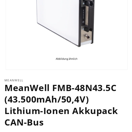
Medien
1
MEANWELL
in
MeanWell FMB-48N43.5C
Modal
öffnen
(43.500mAh/50,4V)
Lithium-Ionen Akkupack
CAN-Bus