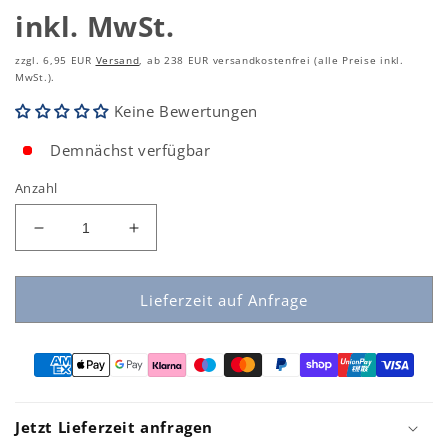
zzgl. 6,95 EUR
Versand
, ab 238 EUR versandkostenfrei (alle Preise inkl.
MwSt.).
Keine Bewertungen
Demnächst verfügbar
Anzahl
Verringern
Erhöhen
Sie
Sie
die
die
Menge
Menge
Lieferzeit auf Anfrage
für
für
MeanWell
MeanWell
FMB-
FMB-
48N43.5C
48N43.5C
(43.500mAh/50,4V)
(43.500mAh/50,4V)
Lithium-
Lithium-
Jetzt Lieferzeit anfragen
Ionen
Ionen