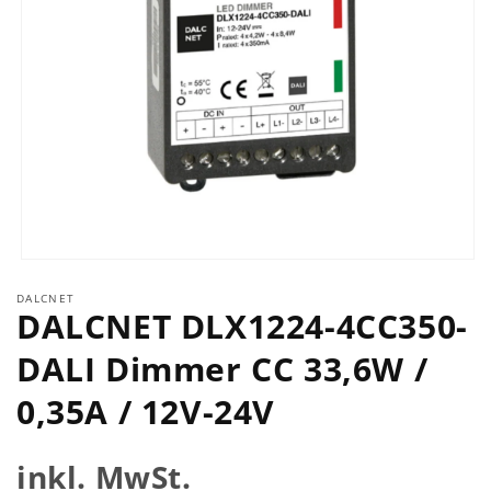
Medien
1
DALCNET
in
DALCNET DLX1224-4CC350-
Modal
öffnen
DALI Dimmer CC 33,6W /
0,35A / 12V-24V