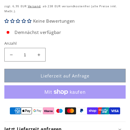
zzgl. 6,95 EUR
Versand
, ab 238 EUR versandkostenfrei (alle Preise inkl.
MwSt.).
Keine Bewertungen
Demnächst verfügbar
Anzahl
Verringern
Erhöhen
Sie
Sie
die
die
Menge
Menge
Lieferzeit auf Anfrage
für
für
DALCNET
DALCNET
DLX1224-
DLX1224-
4CC350-
4CC350-
DALI
DALI
Dimmer
Dimmer
CC
CC
33,6W
33,6W
Jetzt Lieferzeit anfragen