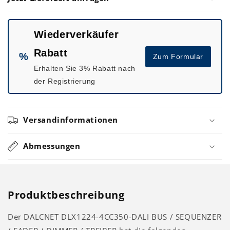
/
/
0,35A
0,35A
/
/
12V-
12V-
Wiederverkäufer
24V
24V
Rabatt
%
Zum Formular
Erhalten Sie 3% Rabatt nach
der Registrierung
Versandinformationen
Abmessungen
Produktbeschreibung
Der DALCNET DLX1224-4CC350-DALI BUS / SEQUENZER